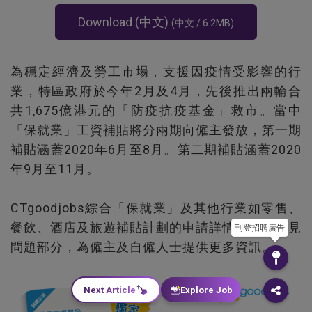
Download
(中文)
(中文 / 6.2MB)
為穩定經濟及勞工市場，支援因疫情受影響的行
業，特區政府於今年2月及4月，先後推出兩輪合
共1,675億港元的「防疫抗疫基金」救市。當中
「保就業」工資補貼將分兩期向僱主發放，第一期
補貼涵蓋2020年6月至8月。第二期補貼涵蓋2020
年9月至11月。
CTgoodjobs綜合「保就業」及其他行業如零售、
餐飲、酒店及旅遊補貼計劃的申請詳情，加入常見
刊登招聘廣告
問題部分，為僱主及自僱人士提供更多資訊。
Next Article
Explore Job