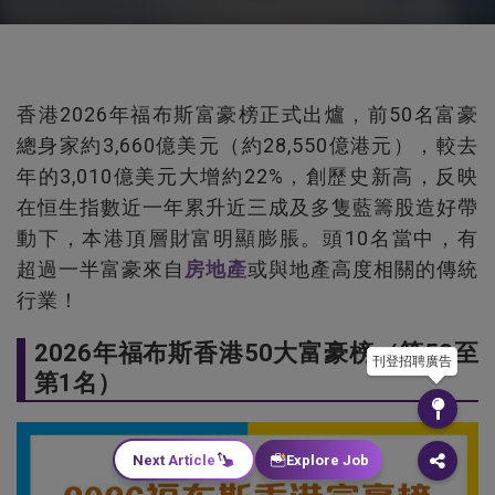
香港2026年福布斯富豪榜正式出爐，前50名富豪
總身家約3,660億美元（約28,550億港元），較去
年的3,010億美元大增約22%，創歷史新高，反映
在恒生指數近一年累升近三成及多隻藍籌股造好帶
動下，本港頂層財富明顯膨脹。頭10名當中，有
超過一半富豪來自
房地產
或與地產高度相關的傳統
行業！
2026年福布斯香港50大富豪榜（第50至
刊登招聘廣告
第1名）
Next Article
Explore Job