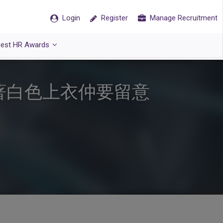
Login
Register
Manage Recruitment
est HR Awards
著白色上衣仲要留意