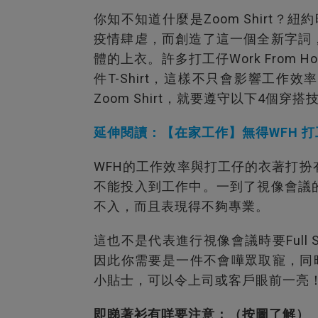
你知不知道什麼是Zoom Shirt？紐約時
疫情肆虐，而創造了這一個全新字詞
體的上衣。許多打工仔Work From
件T-Shirt，這樣不只會影響工
Zoom Shirt，就要遵守以下4個穿搭
延伸閱讀：【在家工作】無得WFH 
WFH的工作效率與打工仔的衣著打
不能投入到工作中。一到了視像會議
不入，而且表現得不夠專業。
這也不是代表進行視像會議時要Full
因此你需要是一件不會嘩眾取寵，同時兼
小貼士，可以令上司或客戶眼前一亮
即睇著衫有咩要注意：（按圖了解）