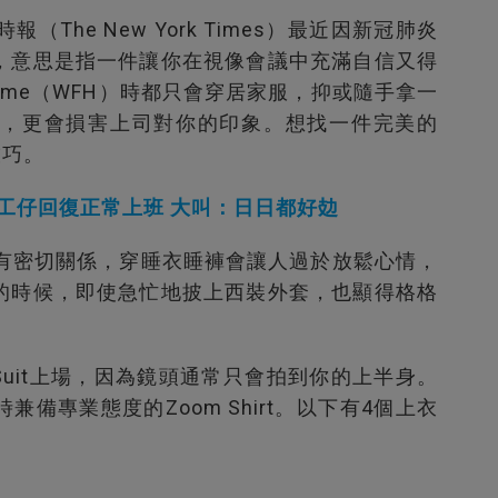
報（The New York Times）最近因新冠肺炎
，意思是指一件讓你在視像會議中充滿自信又得
 Home（WFH）時都只會穿居家服，抑或隨手拿一
作效率，更會損害上司對你的印象。想找一件完美的
技巧。
打工仔回復正常上班 大叫：日日都好攰
扮有密切關係，穿睡衣睡褲會讓人過於放鬆心情，
的時候，即使急忙地披上西裝外套，也顯得格格
 Suit上場，因為鏡頭通常只會拍到你的上半身。
備專業態度的Zoom Shirt。以下有4個上衣
！