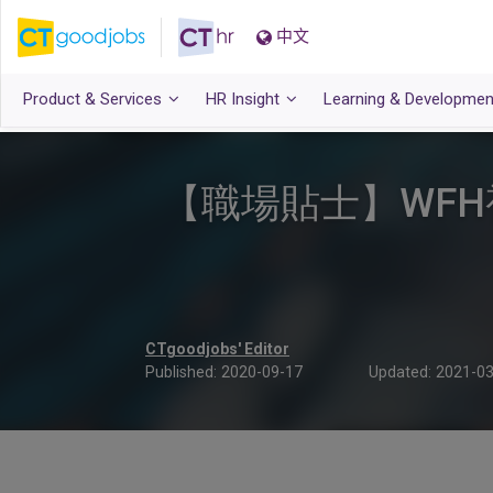
中文
Product & Services
HR Insight
Learning & Developmen
【職場貼士】WF
CTgoodjobs' Editor
Published:
2020-09-17
Updated:
2021-03