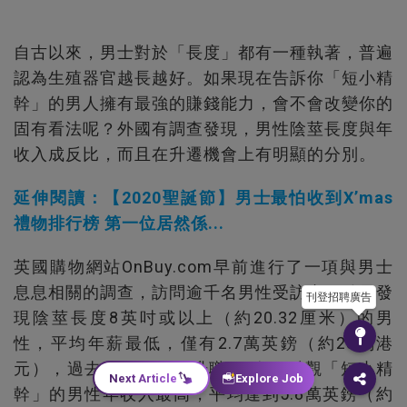
自古以來，男士對於「長度」都有一種執著，普遍
認為生殖器官越長越好。如果現在告訴你「短小精
幹」的男人擁有最強的賺錢能力，會不會改變你的
固有看法呢？外國有調查發現，男性陰莖長度與年
收入成反比，而且在升遷機會上有明顯的分別。
延伸閱讀：【2020聖誕節】男士最怕收到X’mas
禮物排行榜 第一位居然係...
英國購物網站OnBuy.com早前進行了一項與男士
息息相關的調查，訪問逾千名男性受訪者，結果發
刊登招聘廣告
現陰莖長度8英吋或以上（約20.32厘米）的男
性，平均年薪最低，僅有2.7萬英鎊（約28萬港
元），過去五年內平均升職0.5次。反觀「短小精
Next Article
Explore Job
幹」的男性年收入最高，平均達到5.8萬英鎊（約