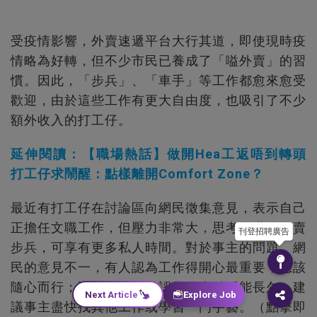
受疫情影響，外賣速遞平台大行其道，即使現時疫
情略為好轉，但不少市民已養成了「嗌外賣」的習
慣。因此，「步兵」、「車手」等工作都愈來愈受
歡迎，由於這些工作有更大自由度，也吸引了不少
額外收入的打工仔。
延伸閱讀：【職場熱話】做開Hea工返唔到轉頭
打工仔求鬧醒：點樣離開Comfort Zone？
最近有打工仔在討論區向網民徵集意見，表示自己
正擔任文職工作，但壓力非常大，思考轉職為外賣
刊登招聘廣告
步兵，可享有更多私人時間。對於事主的問題，網
民的意見不一，有人認為工作得開心最重要，應該
隨心而行；不過亦有網民認為做步兵不能長久，建
Next Article
Explore Job
議事主盡快找其他工作或學習一門手藝。（點擊即