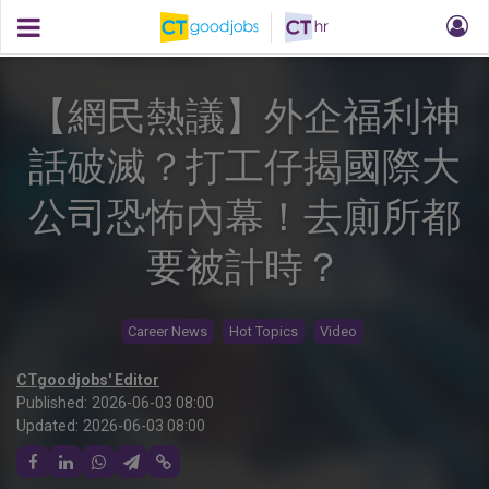
【網民熱議】外企福利神
話破滅？打工仔揭國際大
公司恐怖內幕！去廁所都
要被計時？
Career News
Hot Topics
Video
CTgoodjobs' Editor
Published:
2026-06-03 08:00
Updated:
2026-06-03 08:00