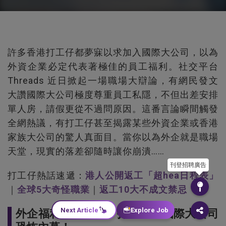
許多香港打工仔都夢寐以求加入國際大公司，以為
外資企業必定代表著極佳的員工福利。社交平台
Threads 近日掀起一場職場大辯論，有網民發文
大讚國際大公司極度尊重員工私隱，不但出差安排
單人房，請假更從不過問原因。這番言論瞬間觸發
全網熱議，有打工仔甚至揭露某些外資企業或香港
家族大公司的驚人真面目。當你以為外企就是職場
天堂，現實的落差卻隨時讓你崩潰……
刊登招聘廣告
打工仔熱話速遞：
港人公開返工「超hea日程表」
｜
全球5大奇怪職業
｜
返工10大不成文禁忌
Next Article
Explore Job
外企福利神話破滅？打工仔揭國際大公司