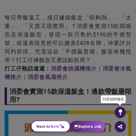
每日帶飯返工，成日嫌個飯盒「唔夠熱」、「太
重」、「又貴又唔實用」？消委會實測15款燜燒
壺及保溫飯壺，發現一款只售約$190的平價型
號，保溫表現竟然可以媲美$428名牌，仲要評分
同列前排。究竟這款「平價贏貴價」飯壺有幾抵
用？打工仔揀飯壺又應該點拆局？
打工仔熱話速遞：
消委會抽濕機推介
｜
消委會冷氣
機推介
｜
消委會風扇推介
消委會實測15款保溫飯盒！邊款帶飯最啱
用?
刊登招聘廣告
Next Article
Explore Job