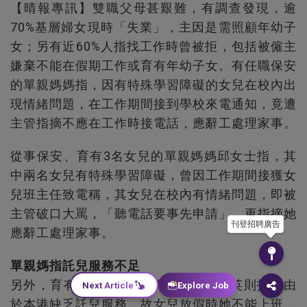
【晴報專訊】雙職父母甚艱難，有調查發現，逾
70%基層婦女現時「失業」，主因是需照顧年幼子
女；另有近60%人指找工作時曾被拒，包括被僱主
嫌棄不能在假期工作或育有年幼子女。有任職保安
的單親媽媽指，因有特殊學習障礙的女兒在校內出
現情緒問題，在工作期間接到學校來電通知，竟遭
主管指摘不應在工作時接電話，應辭工處理家事。
從事保安、育有3名女兒的單親媽媽邱女士指，其
中兩名女兒有特殊學習障礙，曾因工作期間接獲女
兒班主任致電稱，其女兒在校內有情緒問題，即被
主管破口大罵，「聽電話要事先申請」，更指摘她
刊登招聘廣告
應辭工處理家事。
單親媽指託兒服務不足
另外，育有一名9歲女兒的單親媽媽桂英則指，由
Next Article
Explore Job
於本港缺乏託兒服務，故女兒放假時她不能上班，