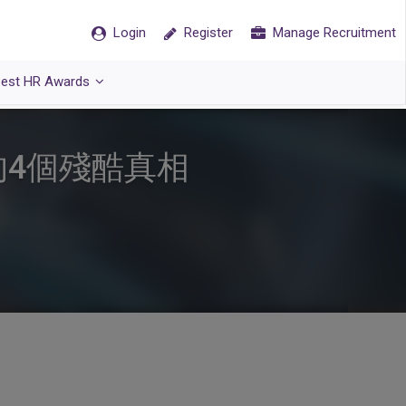
Login
Register
Manage Recruitment
est HR Awards
的4個殘酷真相