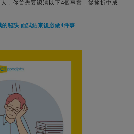
人，你首先要認清以下4個事實，從挫折中成
的秘訣 面試結束後必做4件事