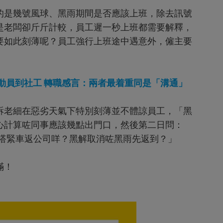
的是幾號風球、黑雨期間是否應該上班，除去訊號
是老闆卻斤斤計較，員工遲一秒上班都需要解釋，
要如此刻薄呢？員工強行上班途中遇意外，僱主要
動員到社工 轉職感言：兩者最着重同是「溝通」
訴老細在惡劣天氣下特別刻薄並不體諒員工，「黑
心計算咗同事應該幾點出門口，然後第二日問：
唔係搭緊車返公司咩？黑解取消咗黑雨先返到？」
滿！