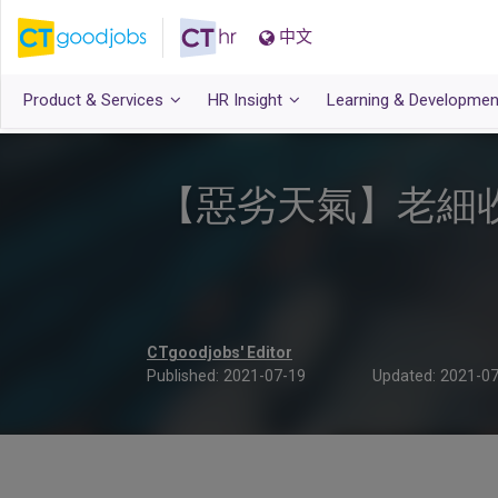
中文
Product & Services
HR Insight
Learning & Developmen
【惡劣天氣】老細
CTgoodjobs' Editor
Published:
2021-07-19
Updated:
2021-07