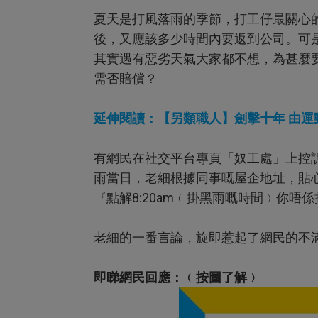
夏天是打風落雨的季節，打工仔最關心
後，又應該多少時間內要返到公司。可
其實遇有惡劣天氣大家都不想，為甚麼
需否賠償？
延伸閱讀：【另類職人】劍擊十年 由運
有網民在社交平台專頁「奴工處」上控
雨當日，老細根據同事嘅屋企地址，貼
『點解8:20am﹙掛黑雨嘅時間﹚你
老細的一番言論，旋即惹起了網民的不
即睇網民回應：﹙按圖了解﹚