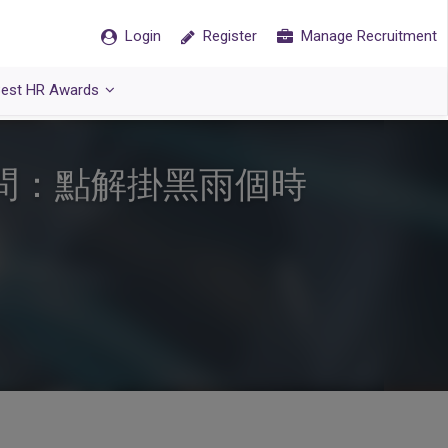
Login
Register
Manage Recruitment
est HR Awards
問：點解掛黑雨個時