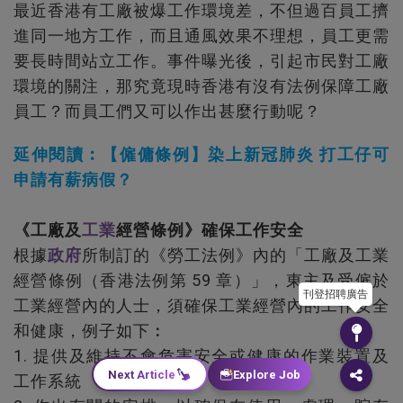
最近香港有工廠被爆工作環境差，不但過百員工擠
進同一地方工作，而且通風效果不理想，員工更需
要長時間站立工作。事件曝光後，引起市民對工廠
環境的關注，那究竟現時香港有沒有法例保障工廠
員工？而員工們又可以作出甚麼行動呢？
延伸閱讀︰【僱傭條例】染上新冠肺炎 打工仔可
申請有薪病假？
《工廠及
工業
經營條例》確保工作安全
根據
政府
所制訂的《勞工法例》內的「工廠及工業
經營條例（香港法例第 59 章）」，東主及受僱於
刊登招聘廣告
工業經營內的人士，須確保工業經營內的工作安全
和健康，例子如下︰
1. 提供及維持不會危害安全或健康的作業裝置及
Next Article
Explore Job
工作系統