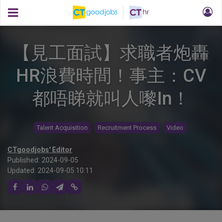
【見工面試】求職者炮轟
HR浪費時間！事主：CV
都唔睇就叫人嚟In！
Talent Acquisition
Recruitment Process
Video
CTgoodjobs' Editor
Published:
2024-09-05
Updated:
2024-09-05 10:11