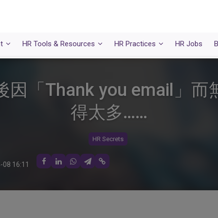
t
HR Tools & Resources
HR Practices
HR Jobs
B
Thank you email」而無
得太多……
HR Secrets
-08 16:11