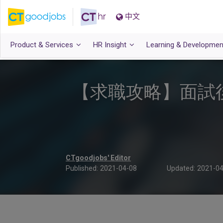
中文
Product & Services
HR Insight
Learning & Developmen
【求職攻略】面試後因「
CTgoodjobs' Editor
Published:
2021-04-08
Updated:
2021-04