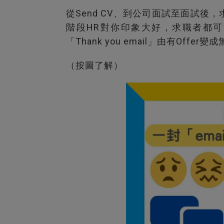
從Send CV、到公司面試至面試
階段HR對你印象大好，求職者都可
「Thank you email」由有Offer
（按圖了解）