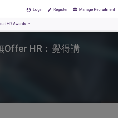
Login
Register
Manage Recruitment
est HR Awards
Offer HR︰覺得講