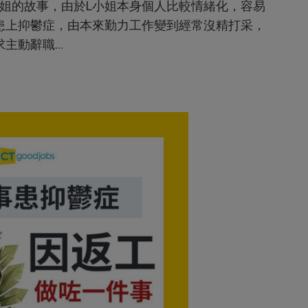
L小姐的故事，由於L小姐本身個人比較情緒化，容易
患上抑鬱症，由本來勤力工作變到經常沒精打采，
動辭職...