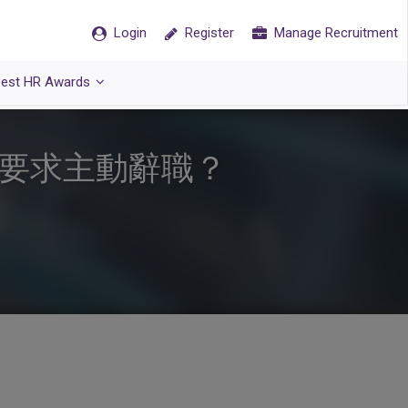
Login
Register
Manage Recruitment
est HR Awards
闆要求主動辭職？