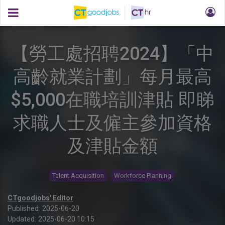
【勞工處招聘2024】「中
高齡就業計劃」每月最高
$5,000在職培訓津貼 即睇
求職人士及僱主參加資格
及津貼金額
Talent Acquisition
Workforce Planning
CTgoodjobs' Editor
Published:
2025-06-20
Updated:
2025-06-20 10:15